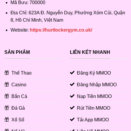
Mã Bưu: 700000
Địa Chỉ: 623A Đ. Nguyễn Duy, Phường Xóm Củi, Quận
8, Hồ Chí Minh, Việt Nam
Website:
https://hurtlockergym.co.uk/
SẢN PHẨM
LIÊN KẾT NHANH
Thể Thao
Đăng Ký MMOO
Casino
Đăng Nhập MMOO
Bắn Cá
Nạp Tiền MMOO
Đá Gà
Rút Tiền MMOO
Xổ Số
Tải App MMOO