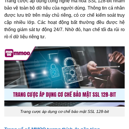
Trang cược áp dụng công nghệ mã hóa SSL 128-bit nhằm
bảo vệ toàn bộ dữ liệu của người dùng. Thông tin cá nhân
được lưu trữ trên máy chủ riêng, có cơ chế kiểm soát truy
cập nhiều lớp. Các hoạt động bất thường đều được hệ
thống giám sát tự động 24/7. Nhờ đó, hạn chế tối đa rủi ro
rò rỉ dữ liệu riêng tư.
Trang cược áp dụng cơ chế bảo mật SSL 128-bit