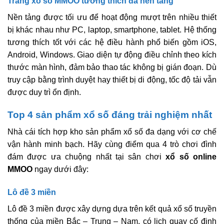
Trang xổ số MMOO tương thích đa nền tảng
Nền tảng được tối ưu để hoạt động mượt trên nhiều thiết
bị khác nhau như PC, laptop, smartphone, tablet. Hệ thống
tương thích tốt với các hệ điều hành phổ biến gồm iOS,
Android, Windows. Giao diện tự động điều chỉnh theo kích
thước màn hình, đảm bảo thao tác không bị gián đoạn. Dù
truy cập bằng trình duyệt hay thiết bị di động, tốc độ tải vẫn
được duy trì ổn định.
Top 4 sản phẩm xổ số đáng trải nghiệm nhất
Nhà cái tích hợp kho sản phẩm xổ số đa dạng với cơ chế
vận hành minh bạch. Hãy cùng điểm qua 4 trò chơi đình
đám được ưa chuộng nhất tại sân chơi
xổ số online
MMOO
ngay dưới đây:
Lô đề 3 miền
Lô đề 3 miền được xây dựng dựa trên kết quả xổ số truyền
thống của miền Bắc – Trung – Nam, có lịch quay cố định