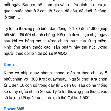
mỗi ngày. Bạn có thể tham gia vào nhiều hình thức cược
quen thuộc như lô 2 con, lô 3 con, đề đầu, đề đuôi, 3 càng,
lô xiên,…
Tỷ lệ trả thưởng phổ biến dao động từ 1:70 đến 1:900 giúp
hội viên đổi đời nhanh chóng. Kết quả được cập nhật ngay
sau khi có bảng mở thưởng chính thức của từng miền.
Nhờ tính quen thuộc cao, sản phẩm này thu hút lượng
người theo dõi lớn tại
xổ số MMOO
.
Keno
Keno có nhịp quay nhanh chóng, diễn ra theo chu kỳ 5
phút/phiên với 300 lượt quay/ngày. Người chơi lựa chọn
từ 1 đến 10 con số trong dãy từ 1 đến 80, sau đó hệ thống
sẽ quay ngẫu nhiên 20 số. Tỷ lệ trả thưởng phụ thuộc vào
số lượng kết quả trùng khớp, có thể đạt tới 1:500.
Power 6/45