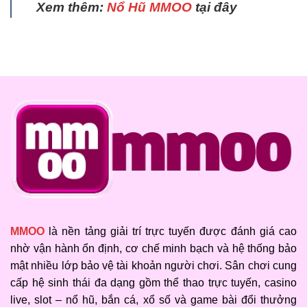
Xem thêm:
Nổ Hũ MMOO
tại đây
MMOO
là nền tảng giải trí trực tuyến được đánh giá cao
nhờ vận hành ổn định, cơ chế minh bạch và hệ thống bảo
mật nhiều lớp bảo vệ tài khoản người chơi. Sân chơi cung
cấp hệ sinh thái đa dạng gồm thể thao trực tuyến, casino
live, slot – nổ hũ, bắn cá, xổ số và game bài đổi thưởng