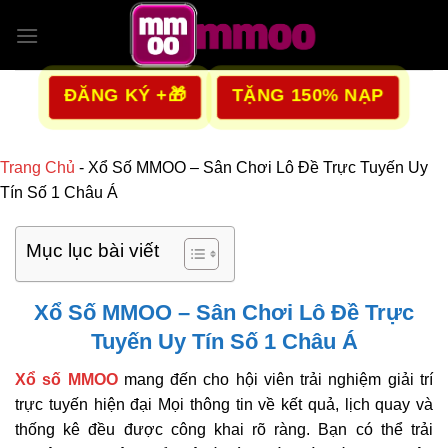
Bỏ
qua
nội
dung
ĐĂNG KÝ +🎁
TẶNG 150% NẠP
Trang Chủ
-
Xổ Số MMOO – Sân Chơi Lô Đề Trực Tuyến Uy
Tín Số 1 Châu Á
Mục lục bài viết
Xổ Số MMOO – Sân Chơi Lô Đề Trực
Tuyến Uy Tín Số 1 Châu Á
Xổ số MMOO
mang đến cho hội viên trải nghiệm giải trí
trực tuyến hiện đại Mọi thông tin về kết quả, lịch quay và
thống kê đều được công khai rõ ràng. Bạn có thể trải