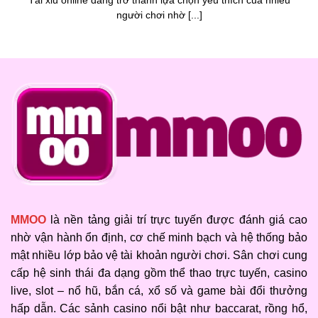
Tài xỉu online đang trở thành lựa chọn yêu thích của nhiều
người chơi nhờ [...]
MMOO
là nền tảng giải trí trực tuyến được đánh giá cao
nhờ vận hành ổn định, cơ chế minh bạch và hệ thống bảo
mật nhiều lớp bảo vệ tài khoản người chơi. Sân chơi cung
cấp hệ sinh thái đa dạng gồm thể thao trực tuyến, casino
live, slot – nổ hũ, bắn cá, xổ số và game bài đổi thưởng
hấp dẫn. Các sảnh casino nổi bật như baccarat, rồng hổ,