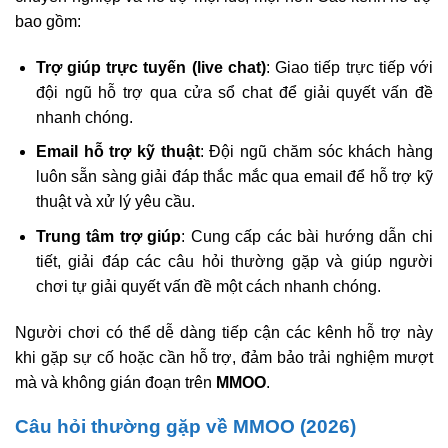
bao gồm:
Trợ giúp trực tuyến (live chat)
: Giao tiếp trực tiếp với
đội ngũ hỗ trợ qua cửa sổ chat để giải quyết vấn đề
nhanh chóng.
Email hỗ trợ kỹ thuật
: Đội ngũ chăm sóc khách hàng
luôn sẵn sàng giải đáp thắc mắc qua email để hỗ trợ kỹ
thuật và xử lý yêu cầu.
Trung tâm trợ giúp
: Cung cấp các bài hướng dẫn chi
tiết, giải đáp các câu hỏi thường gặp và giúp người
chơi tự giải quyết vấn đề một cách nhanh chóng.
Người chơi có thể dễ dàng tiếp cận các kênh hỗ trợ này
khi gặp sự cố hoặc cần hỗ trợ, đảm bảo trải nghiệm mượt
mà và không gián đoạn trên
MMOO
.
Câu hỏi thường gặp về MMOO (2026)