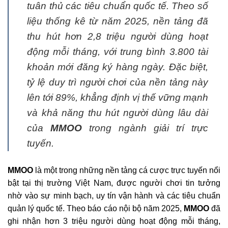
tuân thủ các tiêu chuẩn quốc tế. Theo số
liệu thống kê từ năm 2025, nền tảng đã
thu hút hơn 2,8 triệu người dùng hoạt
động mỗi tháng, với trung bình 3.800 tài
khoản mới đăng ký hàng ngày. Đặc biệt,
tỷ lệ duy trì người chơi của nền tảng này
lên tới 89%, khẳng định vị thế vững mạnh
và khả năng thu hút người dùng lâu dài
của
MMOO
trong ngành giải trí trực
tuyến.
MMOO
là một trong những nền tảng cá cược trực tuyến nổi
bật tại thị trường Việt Nam, được người chơi tin tưởng
nhờ vào sự minh bạch, uy tín vận hành và các tiêu chuẩn
quản lý quốc tế. Theo báo cáo nội bộ năm 2025,
MMOO
đã
ghi nhận hơn 3 triệu người dùng hoạt động mỗi tháng,