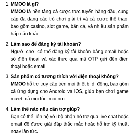
MMOO là gì?
MMOO
là nền tảng cá cược trực tuyến hàng đầu, cung
cấp đa dạng các trò chơi giải trí và cá cược thể thao,
bao gồm casino, slot game, bắn cá, và nhiều sản phẩm
hấp dẫn khác.
Làm sao để đăng ký tài khoản?
Người chơi có thể đăng ký tài khoản bằng email hoặc
số điện thoại và xác thực qua mã OTP gửi đến điện
thoại hoặc email.
Sản phẩm có tương thích với điện thoại không?
MMOO
hỗ trợ truy cập trên mọi thiết bị di động, bao gồm
cả ứng dụng cho Android và iOS, giúp bạn chơi game
mượt mà mọi lúc, mọi nơi.
Làm thế nào nếu cần trợ giúp?
Bạn có thể liên hệ với bộ phận hỗ trợ qua live chat hoặc
email để được giải đáp thắc mắc hoặc hỗ trợ kỹ thuật
ngay lập tức.