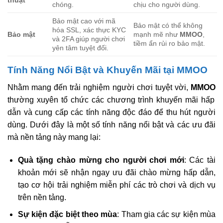
thuật
chóng.
chịu cho người dùng.
Bảo mật cao với mã
Bảo mật có thể không
hóa SSL, xác thực KYC
Bảo mật
mạnh mẽ như
MMOO
,
và 2FA giúp người chơi
tiềm ẩn rủi ro bảo mật.
yên tâm tuyệt đối.
Tính Năng Nổi Bật và Khuyến Mãi tại MMOO
Nhằm mang đến trải nghiệm người chơi tuyệt vời,
MMOO
thường xuyên tổ chức các chương trình khuyến mãi hấp
dẫn và cung cấp các tính năng độc đáo để thu hút người
dùng. Dưới đây là một số tính năng nổi bật và các ưu đãi
mà nền tảng này mang lại:
Quà tặng chào mừng cho người chơi mới
: Các tài
khoản mới sẽ nhận ngay ưu đãi chào mừng hấp dẫn,
tạo cơ hội trải nghiệm miễn phí các trò chơi và dịch vụ
trên nền tảng.
Sự kiện đặc biệt theo mùa
: Tham gia các sự kiện mùa