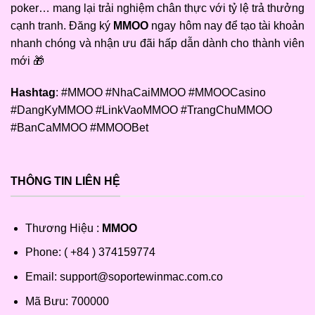
poker… mang lại trải nghiệm chân thực với tỷ lệ trả thưởng
cạnh tranh. Đăng ký
MMOO
ngay hôm nay để tạo tài khoản
nhanh chóng và nhận ưu đãi hấp dẫn dành cho thành viên
mới 🎁
Hashtag
: #MMOO #NhaCaiMMOO #MMOOCasino
#DangKyMMOO #LinkVaoMMOO #TrangChuMMOO
#BanCaMMOO #MMOOBet
THÔNG TIN LIÊN HỆ
Thương Hiệu :
MMOO
Phone: ( +84 ) 374159774
Email:
support@soportewinmac.com.co
Mã Bưu: 700000