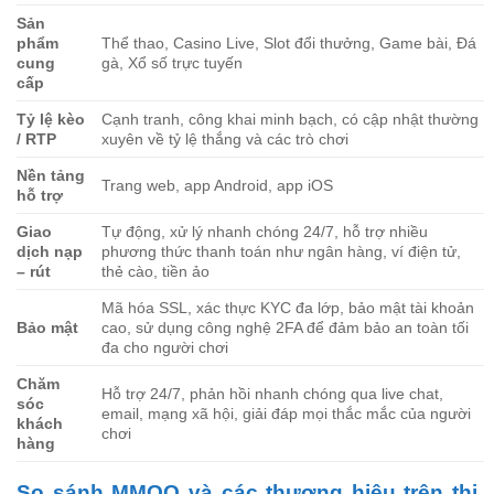
Sản
phẩm
Thể thao, Casino Live, Slot đổi thưởng, Game bài, Đá
cung
gà, Xổ số trực tuyến
cấp
Tỷ lệ kèo
Cạnh tranh, công khai minh bạch, có cập nhật thường
/ RTP
xuyên về tỷ lệ thắng và các trò chơi
Nền tảng
Trang web, app Android, app iOS
hỗ trợ
Giao
Tự động, xử lý nhanh chóng 24/7, hỗ trợ nhiều
dịch nạp
phương thức thanh toán như ngân hàng, ví điện tử,
– rút
thẻ cào, tiền ảo
Mã hóa SSL, xác thực KYC đa lớp, bảo mật tài khoản
Bảo mật
cao, sử dụng công nghệ 2FA để đảm bảo an toàn tối
đa cho người chơi
Chăm
Hỗ trợ 24/7, phản hồi nhanh chóng qua live chat,
sóc
email, mạng xã hội, giải đáp mọi thắc mắc của người
khách
chơi
hàng
So sánh MMOO và các thương hiệu trên thị