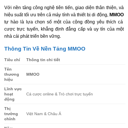
Với nền tảng công nghệ tiên tiến, giao diện thân thiện, và
hiệu suất tối ưu trên cả máy tính và thiết bị di động,
MMOO
tự hào là lựa chọn số một của cộng đồng yêu thích cá
cược trực tuyến, khẳng định đẳng cấp và uy tín của một
nhà cái phát triển bền vững.
Thông Tin Về Nền Tảng MMOO
Tiêu chí
Thông tin chi tiết
Tên
thương
MMOO
hiệu
Lĩnh vực
hoạt
Cá cược online & Trò chơi trực tuyến
động
Thị
trường
Việt Nam & Châu Á
chính